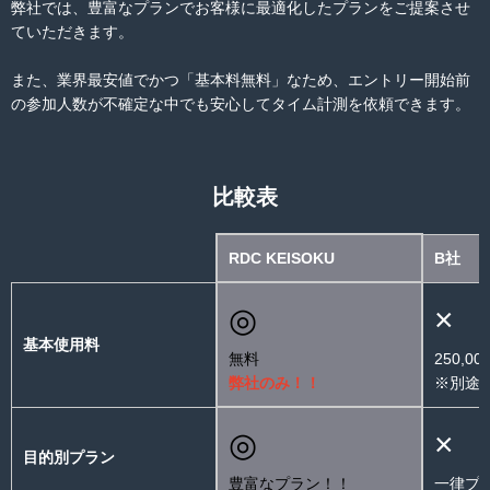
弊社では、豊富なプランでお客様に最適化したプランをご提案させ
ていただきます。
また、業界最安値でかつ「基本料無料」なため、エントリー開始前
の参加人数が不確定な中でも安心してタイム計測を依頼できます。
比較表
RDC KEISOKU
B社
◎
×
基本使用料
無料
250,00
弊社のみ！！
※別途
◎
×
目的別プラン
豊富なプラン！！
一律プ