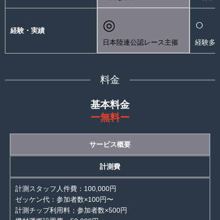
◎
○
経験・実績
日本陸連公認レース主催
経験多
料金
基本料金
ー無料ー
サービス概要
計測費
計測スタッフ人件費：100,000円
ゼッケン代：参加者数×100円〜
計測チップ利用料；参加者数×500円